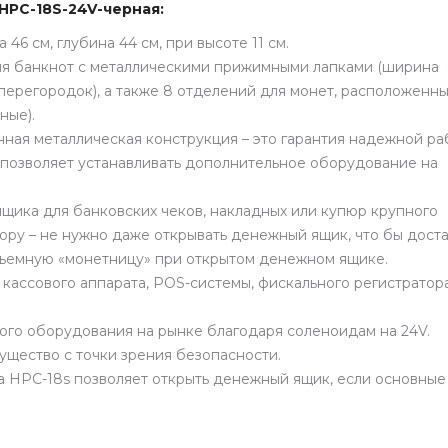
HPC-18S-24V-черная:
 46 см, глубина 44 см, при высоте 11 см.
ля банкнот с металлическими прижимными лапками (ширина
ерегородок), а также 8 отделений для монет, расположенны
ные).
нная металлическая конструкция – это гарантия надежной р
 позволяет устанавливать дополнительное оборудование на
щика для банковских чеков, накладных или купюр крупного
пюру – не нужно даже открывать денежный ящик,
что бы доста
ъемную «монетницу»
при открытом денежном ящике.
 кассового аппарата, POS-системы, фискального регистратор
ого оборудования на рынке благодаря соленоидам на 24V.
ущество с точки зрения безопасности.
 HPC-18s позволяет открыть денежный ящик, если основные