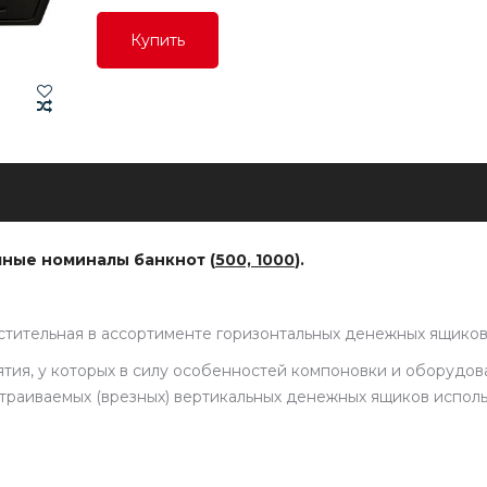
Купить
Купить
Купить
пные номиналы банкнот (
500, 1000
).
стительная в ассортименте горизонтальных денежных ящико
тия, у которых в силу особенностей компоновки и оборудов
траиваемых (врезных) вертикальных денежных ящиков исполь