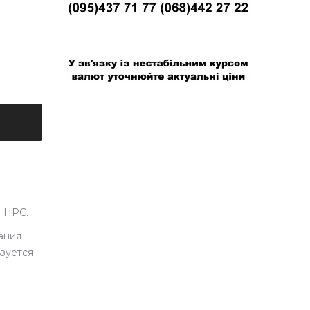
В связи с нестабильным курсом валют
уточняйте актуальные цены
в HPC.
ания
зуется