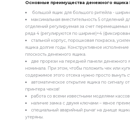
Основные преимущества денежного ящика 
большой ящик для большого ритейла -
ширина
максимальная вместительность
5 отделений д
отделений регулируемая за счет перемещаемых п
ряда 4 (регулируются по ширине)+4 (фиксирован
стальной корпус
, порошковая покраска, усиле
ящика долгие годы. Конструктивное исполнение
плоскость денежного ящика.
две прорези на передней панели
денежного я
номинала. При этом, чтобы положить чек или ку
содержимое этого отсека нужно просто вынуть
с
автоматическое открытие ящика по сигналу от
принтера чеков!
работа со всеми известными моделями кассов
наличие
замка с двумя ключами
– явное преим
специальный
аварийный рычаг
на днище ящика
утеряны.