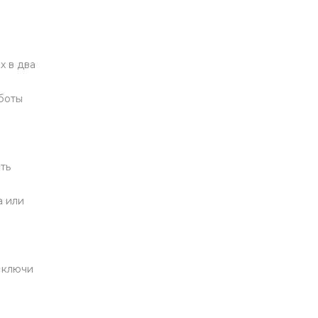
х в два
аботы
ть
а или
 ключи