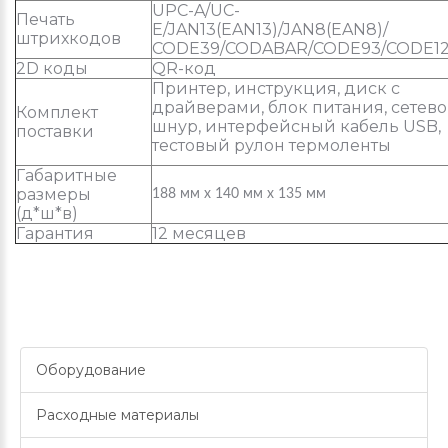
UPC-A/UC-
Печать
E/JAN13(EAN13)/JAN8(EAN8)/
штрихкодов
CODE39/CODABAR/CODE93/CODE1
2D коды
QR-код
Принтер, инструкция, диск с
драйверами, блок питания, сетев
Комплект
шнур, интерфейсный кабель USB,
поставки
тестовый рулон термоленты
Габаритные
размеры
188 мм х 140 мм х 135 мм
(д*ш*в)
Гарантия
12 месяцев
Оборудование
Расходные материалы