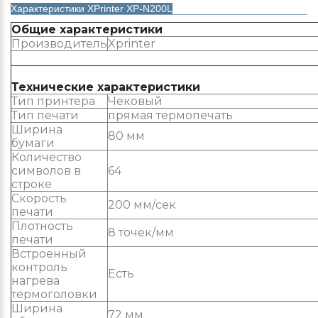
Характеристики XPrinter XP-N200L
Общие характеристики
Производитель
Xprinter
Технические характеристики
Тип принтера
Чековый
Тип печати
прямая термопечать
Ширина
80 мм
бумаги
Количество
символов в
64
строке
Скорость
200 мм/сек
печати
Плотность
8 точек/мм
печати
Встроенный
контроль
Есть
нагрева
термоголовки
Ширина
72 мм