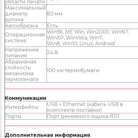
области печати
Максимальный
диаметр
83 мм
рулона
Автообрезка
Есть
Win9X, ME Win, Win2000, WinNT,
Операционная
WinXP, WinVista, Win7,
система
Win8, Win10, Linux, Android
Напряжение
24 В
питания
Абразивная
стойкость
100 км термобумаги
механизма
термопечати
Коммуникации
USB + Ethernet (кабель USB в
Интерфейсы
комплекте поставки)
Порты
Порт денежного ящика RJ11
Дополнительная информация