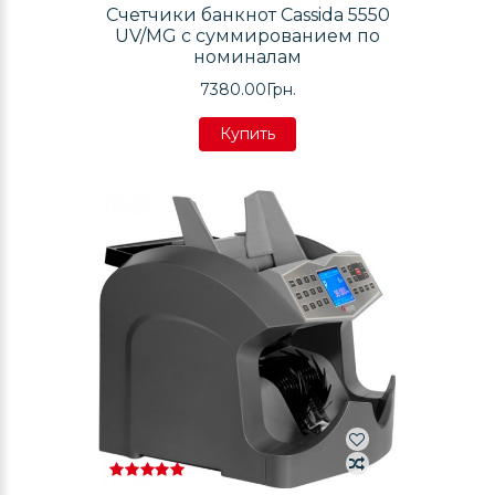
Счетчики банкнот Cassida 5550
UV/MG с суммированием по
номиналам
7380.00Грн.
Купить
Купить
Купить