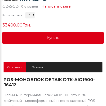
Написать отзыв
0 отзывов
Количество
33400.00Грн.
Купить
Купить
Купить
Описание
Отзывы
POS-МОНОБЛОК DETAIK DTK-AIO1900-
J6412
Новый POS терминал Detaik AIO1900 - это 19-ти
дюймовый широкоформатный высоконадежный POS-