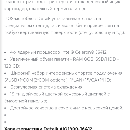
сканер штрих кода, принтер этикеток, денежный ящик,
картридер, платежный терминал и т. д.
POS-моноблок Detaik устанавливается как на
специальном стенде, так и может быть прикреплен на
любую вертикальную поверхность (стену, колонну и т.д.).
4-х ядерный процессор Intel® Celeron® J6412;
Увеличенный объем памяти - RAM 8GB, SSD/HDD -
128 GB;
Широкий набор интерфейсных портов подключения
6*USB+1*COM(2*COM optional)+1*LAN+1*VGA+1*HD;
Безкулерная система охлаждения;
19-ти дюймовый цветной сенсорный дисплей с
ёмкостной панелью;
Достойное качество в сочетании с невысокой ценой.
Характеристики Detaik AIO1900-J6412