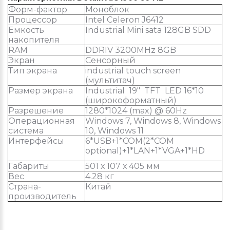
Форм-фактор
Моноблок
Процессор
Intel Celeron J6412
Емкость
Industrial Mini sata 128GB SDD
накопителя
RAM
DDRIV 3200MHz 8GB
Экран
Сенсорный
Тип экрана
industrial touch screen
(мультитач)
Размер экрана
Industrial 19" TFT LED 16*10
(широкоформатный)
Разрешение
1280*1024 (max) @ 60Hz
Операционная
Windows 7, Windows 8, Windows
система
10, Windows 11
Интерфейсы
6*USB+1*COM(2*COM
optional)+1*LAN+1*VGA+1*HD
Габариты
501 х 107 х 405 мм
Вес
4.28 кг
Страна-
Китай
производитель