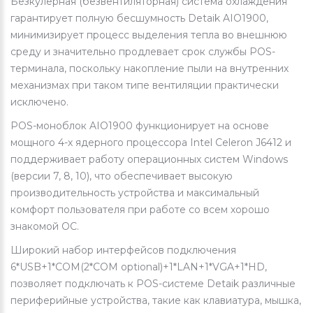
Безкулерная (безвентиляторная) система охлаждения
гарантирует полную бесшумность Detaik AIO1900,
минимизирует процесс выделения тепла во внешнюю
среду и значительно продлевает срок службы POS-
терминала, поскольку накопление пыли на внутренних
механизмах при таком типе вентиляции практически
исключено.
POS-моноблок AIO1900 функционирует на основе
мощного 4-х ядерного процессора Intel Celeron J6412 и
поддерживает работу операционных систем Windows
(версии 7, 8, 10), что обеспечивает высокую
производительность устройства и максимальный
комфорт пользователя при работе со всем хорошо
знакомой ОС.
Широкий набор интерфейсов подключения
6*USB+1*COM(2*COM optional)+1*LAN+1*VGA+1*HD,
позволяет подключать к POS-системе Detaik различные
периферийные устройства, такие как клавиатура, мышка,