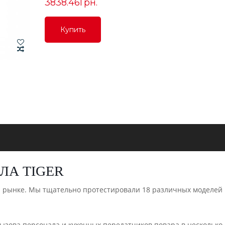
3838.46Грн.
Купить
Купить
Купить
ЛА TIGER
рынке. Мы тщательно протестировали 18 различных моделей 
ызова персонала и кухонных передатчиков повара в несколько 