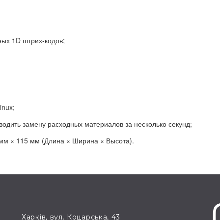
ых 1D штрих-кодов;
inux;
одить замену расходных материалов за несколько секунд;
мм × 115 мм (Длина × Ширина × Высота).
Харків, вул. Коцарська, 43