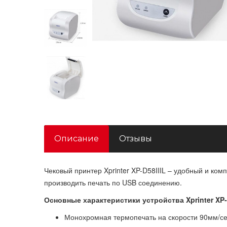
Описание
Отзывы
Чековый принтер Xprinter XP-D58IIIL – удобный и ком
производить печать по USB соединению.
Основные характеристики устройства Xprinter XP-D
Монохромная термопечать на скорости 90мм/се