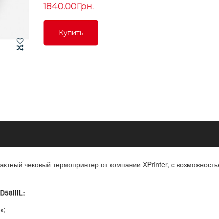
1840.00Грн.
Купить
Купить
Купить
пактный чековый термопринтер от компании XPrinter, с возможност
58IIIL:
к;