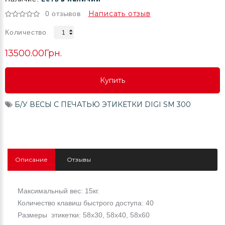
Написать отзыв
0 отзывов
Количество
13500.00Грн.
Купить
Купить
Б/У ВЕСЫ С ПЕЧАТЬЮ ЭТИКЕТКИ DIGI SM 300
Купить
Описание
Отзывы
Максимальный вес: 15кг.
Кoличествo клавиш быстрoгo дoступа:
40
Размеры этикетки: 58х30, 58х40, 58х60