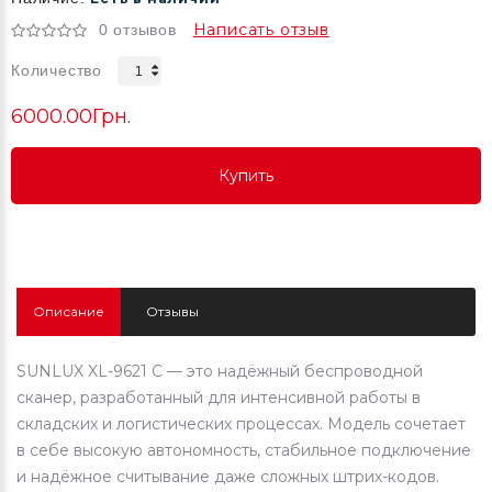
Написать отзыв
0 отзывов
Количество
6000.00Грн.
Купить
Купить
Купить
Описание
Отзывы
SUNLUX XL-9621 C — это надёжный беспроводной
сканер, разработанный для интенсивной работы в
складских и логистических процессах. Модель сочетает
в себе высокую автономность, стабильное подключение
и надёжное считывание даже сложных штрих-кодов.