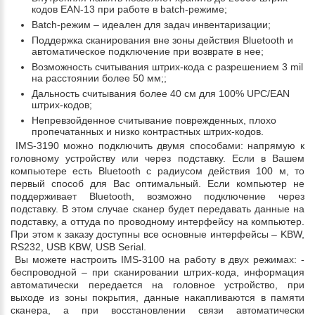
кодов EAN-13 при работе в batch-режиме;
Batch-режим – идеален для задач инвентаризации;
Поддержка сканирования вне зоны действия Bluetooth и
автоматическое подключение при возврате в нее;
Возможность считывания штрих-кода с разрешением 3 mil
на расстоянии более 50 мм;;
Дальность считывания более 40 см для 100% UPC/EAN
штрих-кодов;
Непревзойденное считывание поврежденных, плохо
пропечатанных и низко контрастных штрих-кодов.
IMS-3190 можно подключить двумя способами: напрямую к
головному устройству или через подставку. Если в Вашем
компьютере есть Bluetooth с радиусом действия 100 м, то
первый способ для Вас оптимальный. Если компьютер не
поддерживает Bluetooth, возможно подключение через
подставку. В этом случае сканер будет передавать данные на
подставку, а оттуда по проводному интерфейсу на компьютер.
При этом к заказу доступны все основные интерфейсы – KBW,
RS232, USB KBW, USB Serial.
Вы можете настроить IMS-3100 на работу в двух режимах: -
беспроводной – при сканировании штрих-кода, информация
автоматически передается на головное устройство, при
выходе из зоны покрытия, данные накапливаются в памяти
сканера, а при восстановлении связи автоматически