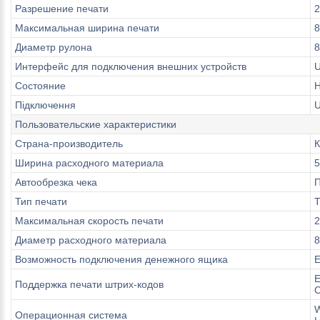
Разрешение печати
2
Максимальная ширина печати
8
Диаметр рулона
8
Интерфейс для подключения внешних устройств
U
Состояние
Підключення
U
Пользовательские характеристики
Страна-производитель
К
Ширина расходного материала
5
Автообрезка чека
П
Тип печати
Т
Максимальная скорость печати
2
Диаметр расходного материала
8
Возможность подключения денежного ящика
Е
Е
Поддержка печати штрих-кодов
W
Операционная система