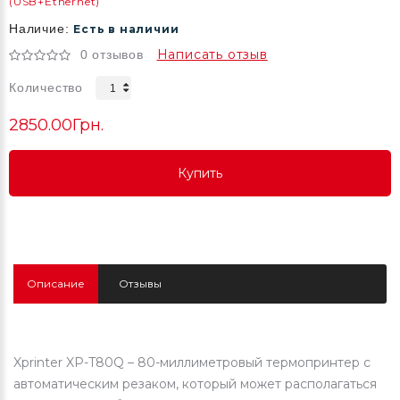
(USB+Ethernet)
Наличие:
Есть в наличии
Написать отзыв
0 отзывов
Количество
2850.00Грн.
Купить
Купить
Купить
Описание
Отзывы
Xprinter XP-T80Q – 80-миллиметровый термопринтер с
автоматическим резаком, который может располагаться