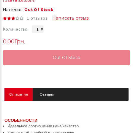
(USB+Bluetooth)
Наличие:
Out Of Stock
Написать отзыв
1 отзывов
Количество
0.00Грн.
Out Of Stock
Out Of Stock
Out Of Stock
Описание
Отзывы
ОСОБЕННОСТИ
Идеальное соотношение цена/качество
Компактный, удобный в пользовании