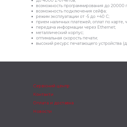
до 4000 Z-отчетов;
возможность программирования до 20000 п
возможность подключения сейфа;
режим эксплуатации от -5 до +40 С;
прием наличных платежей, оплат по карте, ч
передача информации через Ethernet;
металлический корпус;
оптимальная скорость печати;
высокий ресурс печатающего устройства (до
Сервісний центр
Контакти
Оплата и доставка
Новости