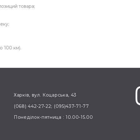
озиций товара;
еку;
 100 км).
Харків, вул. Коцарська, 43
(068) 442-27-22; (095)437-71-77
Понеділок-пятница : 10.00-15.00