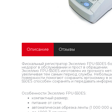
Описание
Отзывы
Фискальный регистратор Экселлио FPU-550ES бо
недорог в обслуживании и прост в обращении.
Экселлио FPU-550ES изготовлен из прочного мет
увеличивая тем самым период службы. Небольши
поверхности помогают сохранить эргономику в з
550ES способен сохранять и передавать информ
Особенности Экселлио FPU-550ES:
компактный размер;
питание от сети;
автоматическая обрезка ленты (1 000 000 ц