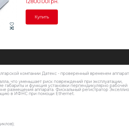
12800.00Грн.
Купить
Купить
Купить
лгарской компании Датекс - проверенный временем аппарат
алла, что уменьшает риск повреждений при эксплуатации,
е габариты и функция установки перпендикулярно рабочей
оне размещения аппарата. Фискальный регистратор Экселли
ацию в ИФНС при помощи Ethernet.
иклов);