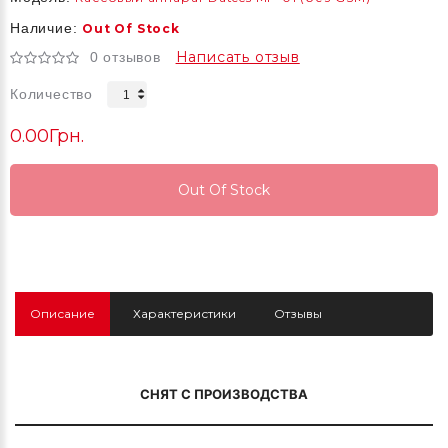
Наличие:
Out Of Stock
Написать отзыв
0 отзывов
Количество
0.00Грн.
Out Of Stock
Out Of Stock
Out Of Stock
Описание
Характеристики
Отзывы
СНЯТ С ПРОИЗВОДСТВА