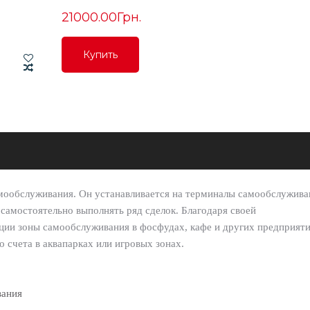
21000.00Грн.
Купить
Купить
Купить
амообслуживания. Он устанавливается на терминалы самообслужива
самостоятельно выполнять ряд сделок. Благодаря своей
ции зоны самообслуживания в фосфудах, кафе и других предприят
о счета в аквапарках или игровых зонах.
вания