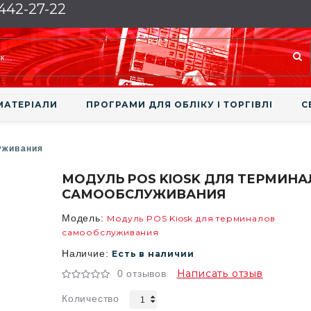
 442-27-22
МАТЕРІАЛИ
ПРОГРАМИ ДЛЯ ОБЛІКУ І ТОРГІВЛІ
С
уживания
МОДУЛЬ POS KIOSK ДЛЯ ТЕРМИН
САМООБСЛУЖИВАНИЯ
Модель:
Модуль POS Kiosk для терминалов
самообслуживания
Наличие:
Есть в наличии
Написать отзыв
0 отзывов
Количество