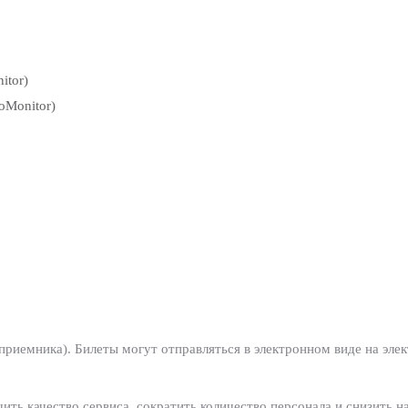
itor)
oMonitor)
приемника). Билеты могут отправляться в электронном виде на эле
ь качество сервиса, сократить количество персонала и снизить на