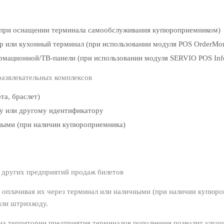
и (при оснащении терминала самообслуживания купюроприемником)
ер или кухонный терминал (при использовании модуля POS OrderMon
рмационной/ТВ-панели (при использовании модуля SERVIO POS Inf
развлекательных комплексов
та, браслет)
ту или другому идентификатору
чными (при наличии купюроприемника)
и других предприятий продаж билетов
 оплачивая их через терминал или наличными (при наличии купюро
или штрихкоду.
 территории предприятия терминалов пополнения позволит улучшит