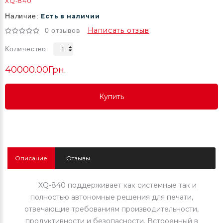
XQ-840
Наличие:
Есть в наличии
Написать отзыв
0 отзывов
Количество
40000.00Грн.
Купить
Купить
Купить
Описание
Отзывы
XQ-840 поддерживает как системные так и
полностью автономные решения для печати,
отвечающие требованиям производительности,
продуктивности и безопасности. Встроенный в