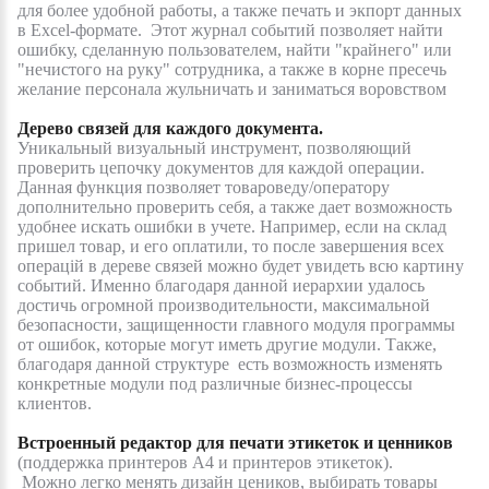
для более удобной работы, а также печать и экпорт данных
в
Excel
-формате. Этот журнал событий позволяет найти
ошибку, сделанную пользователем, найти "крайнего" или
"нечистого на руку" сотрудника, а также в корне пресечь
желание персонала жульничать и заниматься воровством
Дерево связей для каждого документа.
Уникальный визуальный инструмент, позволяющий
проверить цепочку документов для каждой операции.
Данная функция позволяет товароведу/оператору
дополнительно проверить себя, а также дает возможность
удобнее искать ошибки в учете. Например, если на склад
пришел товар, и его оплатили, то после завершения всех
операцій в дереве связей можно будет увидеть всю картину
соб
ытий.
Именно благодаря данной иерархии удалось
достичь огромной производительности, максимальной
безопасности, защищенности главного модуля программы
от ошибок, которые могут иметь другие модули. Также,
благодаря данной структуре есть возможность изменять
конкретные модули под различные бизнес-процессы
клиентов.
Встроенный редактор для печати этикеток и ценников
(поддержка принтеров А4 и принтеров этикеток).
Можно легко менять дизайн цеников, выбирать товары