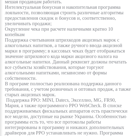
мешая продавцам работать.
Интелектуальная бонусная и накопительная программа
лояльности, позволяющая строить различные алгоритмы
предоставления скидок и бонусов и, соответственно,
увеличивать продажи;
Округление чека при расчете наличными кратно 10
копейкам
Поддержка считывания штрихкодов акцизных марок с
алкогольных напитков, а также ручного ввода акцизной
марки в программу; в кассовых чеках будет отображаться
значение штрихового кода марки акцизного налога на
алкогольные напитки.
Данный реквизит должны печатать
все субъекты хозяйствования, которые торгуют
алкогольными напитками, независимо от формы
собственности
.
В програме
полностью реализована поддержка данного
требования, с учетом розничных и оптовых продаж, а также
старых акцизных марок.
Поддержка РРО:
MINI
,
Datecs
, Экселлио,
MG
,
FR
90,
Мария, а также программного РРО
WebCheck
. В списке
поддерживаемых фискальных аппаратов есть практически
все модели, доступные на рынке Украины.
Особенностью
программы есть то, что все протоколы работы
интегрированы в программу и никаких дополнительных
драйверов для PPO устанавливать не нужно.
П
рограмма