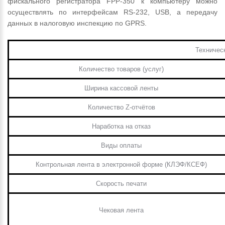
фискального регистратора FPP-350 к компьютеру можно
осуществлять по интерфейсам RS-232, USB, а передачу
данных в налоговую инспекцию по GPRS.
Техничес
Количество товаров (услуг)
Ширина кассовой ленты
Количество Z-отчётов
Наработка на отказ
Виды оплаты
Контрольная лента в электронной форме (КЛЭФ/КСЕФ)
Скорость печати
Чековая лента