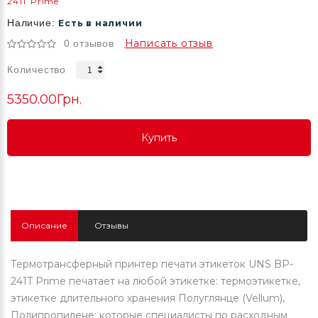
241T Prime
Наличие:
Есть в наличии
Написать отзыв
0 отзывов
Количество
5350.00Грн.
Купить
Купить
Купить
Описание
Отзывы
Термотрансферный принтер печати этикеток UNS BP-
241T Prime печатает на любой этикетке: термоэтикетке,
этикетке длительного хранения Полуглянце (Vellum),
Полипропилене; которые специалисты по расходным