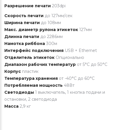
Разрешение печати
203dpi
Скорость печати
до 127мм/сек
Ширина печати
до 108мм
Макс. диаметр рулона этикеток
127мм
Длинна печати
до 2286мм
Намотка риббона
300м
Интерфейс подключения
USB + Ethernet
Отделитель этикеток
Опционально
Диапазон рабочих температур
от 5°С до 50°С
Корпус
пластик
Температура хранения
от -40°C до 60°C
Потребляемая мощность
48Вт
Светодиоды
1 выключатель, 1 кнопка подачи и
остановки, 2 светодиода
Масса
2,9 кг