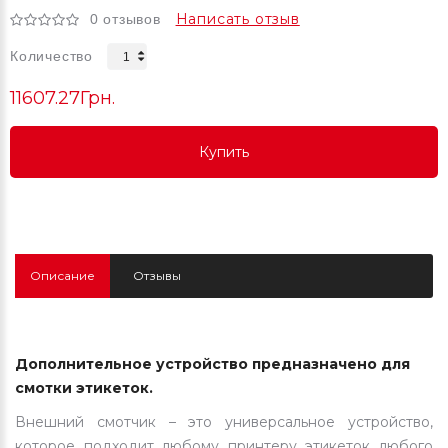
Написать отзыв
0 отзывов
Количество
11607.27Грн.
Купить
Купить
Купить
Описание
Отзывы
Дополнительное устройство предназначено для
смотки этикеток.
Внешний смотчик – это универсальное устройство,
которое подходит любому принтеру этикеток любого