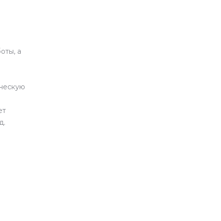
оты, а
ическую
ет
д.