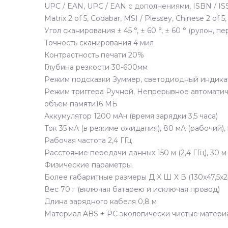
UPC / EAN, UPC / EAN с дополнениями, ISBN / ISSN, 
Matrix 2 of 5, Codabar, MSI / Plessey, Chinese 2 of
Угол сканирования ± 45 °, ± 60 °, ± 60 ° (рулон, пе
Точность сканирования 4 мил
Контрастность печати 20%
Глубина резкости 30-600мм
Режим подсказки Зуммер, светодиодный индика
Режим триггера Ручной, Непрерывное автомати
объем памяти16 МБ
Аккумулятор 1200 мАч (время зарядки 3,5 часа)
Ток 35 мА (в режиме ожидания), 80 мА (рабочий),
Рабочая частота 2,4 ГГц
Расстояние передачи данных 150 м (2,4 ГГц), 30 м
Физические параметры
Более габаритные размеры Д X Ш X В (130x47,5x2
Вес 70 г (включая батарею и исключая провод)
Длина зарядного кабеля 0,8 м
Материал ABS + PC экологически чистые матери