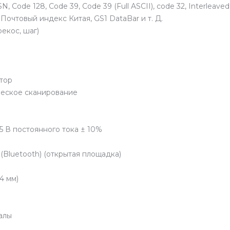
Code 128, Code 39, Code 39 (Full ASCII), code 32, Interleaved 
 5, Почтовый индекс Китая, GS1 DataBar и т. Д.
рекос, шаг)
тор
ческое сканирование
 5 В постоянного тока ± 10%
 (Bluetooth) (открытая площадка)
4 мм)
алы