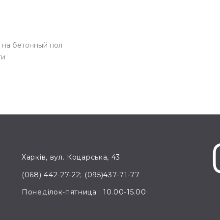
 на бетонный пол
ти
Харків, вул. Коцарська, 43
(068) 442-27-22; (095)437-71-77
Понеділок-пятница : 10.00-15.00