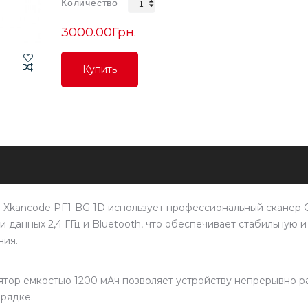
Количество
3000.00Грн.
Купить
Купить
Купить
 Xkancode PF1-BG 1D использует профессиональный сканер 
данных 2,4 ГГц и Bluetooth, что обеспечивает стабильную и
ния.
ор емкостью 1200 мАч позволяет устройству непрерывно р
арядке.