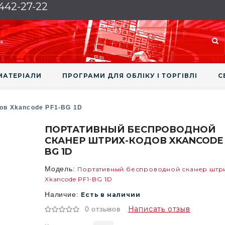
 442-27-22
МАТЕРІАЛИ
ПРОГРАМИ ДЛЯ ОБЛІКУ І ТОРГІВЛІ
С
ов Xkancode PF1-BG 1D
ПОРТАТИВНЫЙ БЕСПРОВОДНОЙ
СКАНЕР ШТРИХ-КОДОВ XKANCODE 
BG 1D
Модель:
Портативный беспроводной сканер штр
Xkancode PF1-BG 1D
Наличие:
Есть в наличии
Написать отзыв
0 отзывов