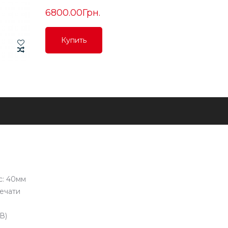
6800.00Грн.
Купить
Купить
Купить
с: 40мм
печати
В)