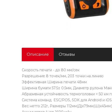
Описание
Отзывы
Скорость печати - до 80 мм/сек
Разрешение 8 точек/мм, 203 точки на линию
Эффективная Ширина печати 48мм
Ширина бумаги 57.5± 0.5мм, Диаметр рулона Мак
Абразивная устойчивость термоголовки > 50 км 
Система команд ESC/POS, SDK для Android и iOS
Вес нетто 212г, Размеры 112мм(Д)x79мм(Ш)x45мм(