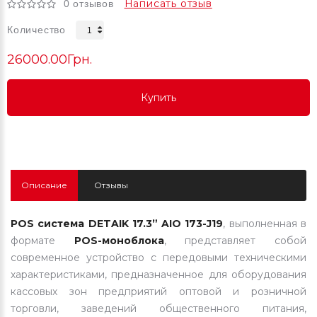
Написать отзыв
0 отзывов
Количество
26000.00Грн.
Купить
Купить
Купить
Описание
Отзывы
POS система DETAIK 17.3” AIO 173-J19
, выполненная в
формате
POS-моноблока
, представляет собой
современное устройство с передовыми техническими
характеристиками, предназначенное для оборудования
кассовых зон предприятий оптовой и розничной
торговли, заведений общественного питания,