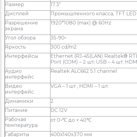
Размер
17.3"
Дисплей
Промышленного класса, TFT LED
Разрешение
1920*1080 (max) @ 60Hz
экрана
Угол обзора
35-90◦
Яркость
300 cd/m2
Интерфейсы
Ethernet (RJ-45(LAN) Realtek® RTL 8
Port (COM) – 2 шт; USB – 4 шт; HDMI
Аудио
Realtek ALC662 5.1 channel
интерфейс
Видео
VGA – 1 шт , HDMI – 1 шт.
интерфейс
Динамики
2
Питание
DC 12V
Рабочая
от 0◦℃ до + 40℃
температура
Габариты
400х140х370 мм