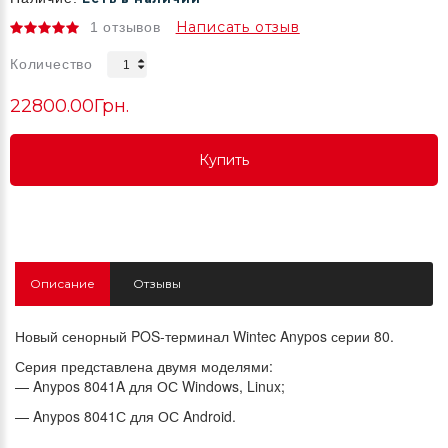
Написать отзыв
1 отзывов
Количество
22800.00Грн.
Купить
Купить
Купить
Описание
Отзывы
Новый сенорный POS-терминал Wintec Anypos серии 80.
Серия представлена двумя моделями:
— Anypos 8041A для ОС Windows, Linux;
— Anypos 8041С для ОС Android.