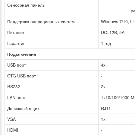
Сенсорная панель
ре
Поддержка операционных систем
Windows 7/10, Li
Питание
DС: 12В, 5А
Гарантия
1 год
Подключения
USB порт
4x
OTG USB порт
-
RS232
2х
LAN порт
1х10/100/1000 М
Денежный ящик
RJ11
VGA
1х
HDMI
-