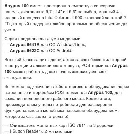
Anypos 100
имеет проекционно-емкостную сенсорную
панель, диагональю 9,7", 14" и 15,6" на выбор, мощный 4-
ядерный процессор Intel Celeron J1900 с тактовой частотой 2
ГГц который поддержит любое программное обеспечение для
учета.
Серия представлена двумя моделями:
—
Anypos 6641A
для ОС Windows/Linux;
—
Anypos 6622С
для ОС Android.
Высокий класс защиты достигается за счет безвентиляторной
конструкции и алюминиевого корпуса, POS-терминал
Anypos
100
может работать даже в очень жестких условиях
эксплуатации.
Возможно подключения любого торгового оборудования через
встроенные интерфейсы POS-терминала
Anypos 100,
для
создания полноценного рабочего места. Кроме этого,
производителем учтены потребности для расширения
функциональности моноблока навесным оборудованием,
которое заказывается отдельно:
— Считыватель магнитных карт ISO 7811 на 3 дорожки
— I-Button Reader с 2-мя ключами