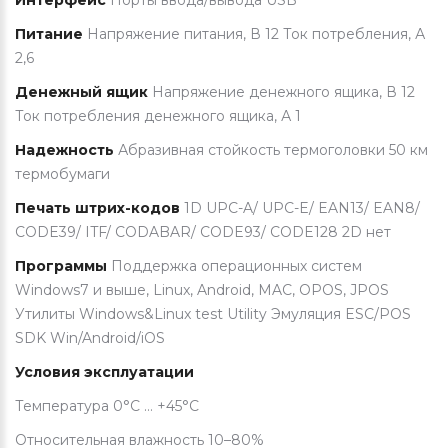
Интерфейс
Порты ввода/вывода USB
Питание
Напряжение питания, В 12 Ток потребления, А
2,6
Денежный ящик
Напряжение денежного ящика, В 12
Ток потребления денежного ящика, А 1
Надежность
Абразивная стойкость термоголовки 50 км
термобумаги
Печать штрих-кодов
1D UPC-A/ UPC-E/ EAN13/ EAN8/
CODE39/ ITF/ CODABAR/ CODE93/ CODE128 2D нет
Программы
Поддержка операционных систем
Windows7 и выше, Linux, Android, MAC, OPOS, JPOS
Утилиты Windows&Linux test Utility Эмуляция ESC/POS
SDK Win/Android/iOS
Условия эксплуатации
Температура 0°C … +45°C
Относительная влажность 10–80%