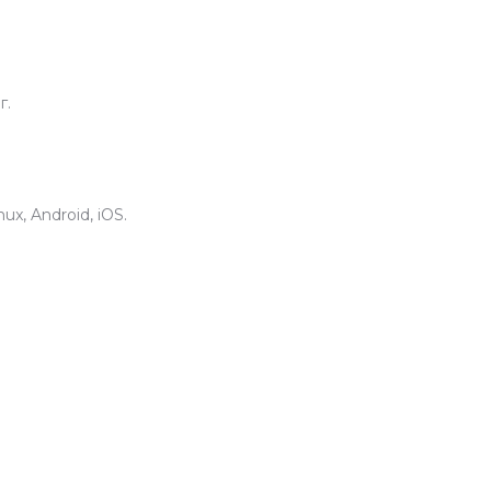
г.
x, Android, iOS.
.