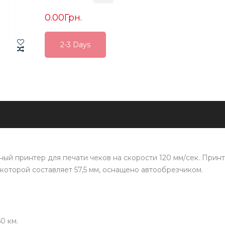
0.00Грн.
2-3 Days
2-3 Days
2-3 Days
ный принтер для печати чеков на скорости 120 мм/сек. Прин
 которой составляет 57,5 мм, оснащено автообрезчиком.
0 км.