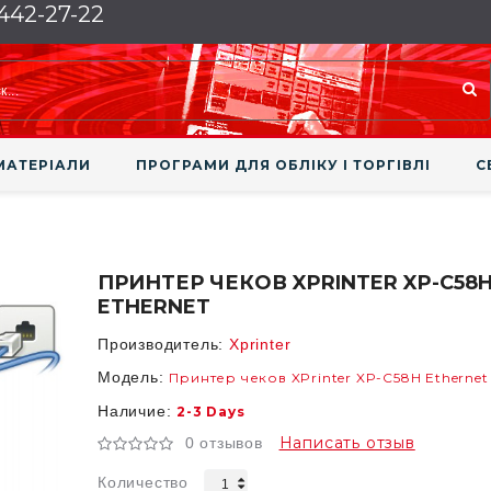
 442-27-22
МАТЕРІАЛИ
ПРОГРАМИ ДЛЯ ОБЛІКУ І ТОРГІВЛІ
С
ПРИНТЕР ЧЕКОВ XPRINTER XP-С58
ETHERNET
Производитель:
Xprinter
Модель:
Принтер чеков XPrinter XP-С58H Ethernet
Наличие:
2-3 Days
Написать отзыв
0 отзывов
Количество