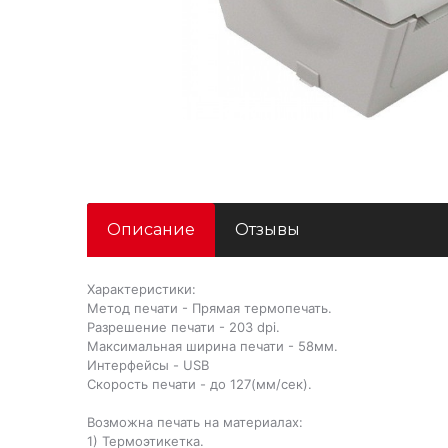
Описание
Отзывы
Характеристики:
Метод печати - Прямая термопечать.
Разрешение печати - 203 dpi.
Максимальная ширина печати - 58мм.
Интерфейсы - USB
Скорость печати - до 127(мм/сек).
Возможна печать на материалах:
1) Термоэтикетка.