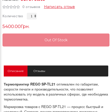
Написать отзыв
0 отзывов
Количество
5400.00Грн.
Out Of Stock
Out Of Stock
Out Of Stock
Описание
Отзывы
Термопринтер REGO SP-TL21
оптимален по габаритам,
скорости печати и производительности, что позволяет
использовать эту модель в различных сферах, где необходима
термоэтикетка.
Маркировка товаров с REGO SP-TL21 — процесс быстрый и
несложный. Скорость печати термопринтера достаточна