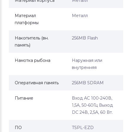
Материал корпуса
Металл
Материал
Металл
платформы
Накопитель (вн.
256МB Flash
память)
Намотка рыбона
Наружная или
внутренняя
Оперативная память
256MB SDRAM
Питание
Вход АС 100-240В,
1,5А, 50-60Гц Выход
DC 24В, 2,5А, 60 Вт.
ПО
TSPL-EZD