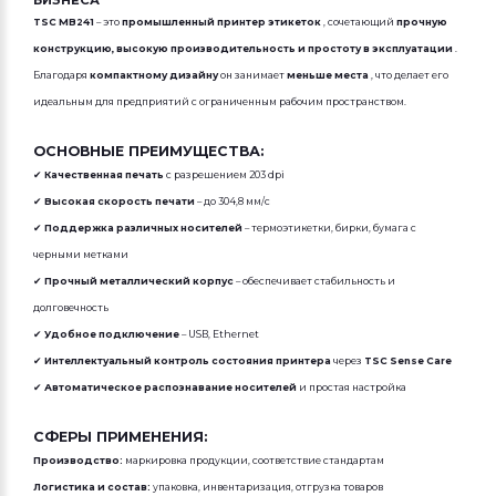
БИЗНЕСА
TSC MB241
– это
промышленный принтер этикеток
, сочетающий
прочную
конструкцию, высокую производительность и простоту в эксплуатации
.
Благодаря
компактному дизайну
он занимает
меньше места
, что делает его
идеальным для предприятий с ограниченным рабочим пространством.
ОСНОВНЫЕ ПРЕИМУЩЕСТВА:
✔
Качественная печать
с разрешением 203 dpi
✔
Высокая скорость печати
– до 304,8 мм/с
✔
Поддержка различных носителей
– термоэтикетки, бирки, бумага с
черными метками
✔
Прочный металлический корпус
– обеспечивает стабильность и
долговечность
✔
Удобное подключение
– USB, Ethernet
✔
Интеллектуальный контроль состояния принтера
через
TSC Sense Care
✔
Автоматическое распознавание носителей
и простая настройка
СФЕРЫ ПРИМЕНЕНИЯ:
Производство:
маркировка продукции, соответствие стандартам
Логистика и состав:
упаковка, инвентаризация, отгрузка товаров