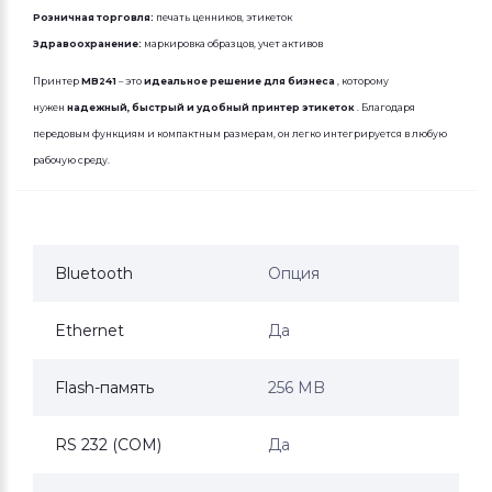
Розничная торговля:
печать ценников, этикеток
Здравоохранение:
маркировка образцов, учет активов
Принтер
MB241
– это
идеальное решение для бизнеса
, которому
нужен
надежный, быстрый и удобный принтер этикеток
. Благодаря
передовым функциям и компактным размерам, он легко интегрируется в любую
рабочую среду.
Bluetooth
Опция
Ethernet
Да
Flash-память
256 МB
RS 232 (COM)
Да