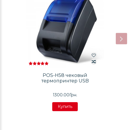
POS-H58 чековый
термопринтер USB
1300.00Грн.
Купить
Купить
Купить