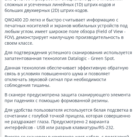
сложных и усеченных линейных (1D) штрих-кодов и
больших двухмерных (2D) штрих-кодов.
QW2400 2D легко и быстро считывает информацию с
печатных носителей и экранов мобильных устройств под
любым углом, имеет широкое поле обзора (Field of View -
FOV), демонстрирует наилучшую производительность в
своем классе.
Для подтверждения успешного сканирования используется
запатентованная технология Datalogic - Green Spot.
Данная технология обеспечивает эффективную обратную
связь в условиях повышенного шума и позволяет
отключать звуковой сигнал при необходимости
соблюдения тишины.
В сканере предусмотрена защита сканирующего элемента
при падениях с помощью формованной резины.
Для удобства пользователя используется белая подсветка в
сочетании с голубой точкой прицела, которая совершенно
не раздражает глаза. Предусмотрено 2 варианта
интерфейсов - USB или разрыв клавиатуры/RS-232.
Вместе со сканером в комплекте идет кабель с подставкой.