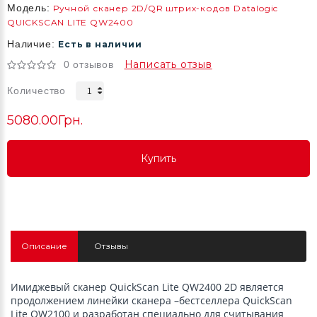
Модель:
Ручной сканер 2D/QR штрих-кодов Datalogic
QUICKSCAN LITE QW2400
Наличие:
Есть в наличии
Написать отзыв
0 отзывов
Количество
5080.00Грн.
Купить
Купить
Купить
Описание
Отзывы
Имиджевый сканер QuickScan Lite QW2400 2D является
продолжением линейки сканера –бестселлера QuickScan
Lite QW2100 и разработан специально для считывания