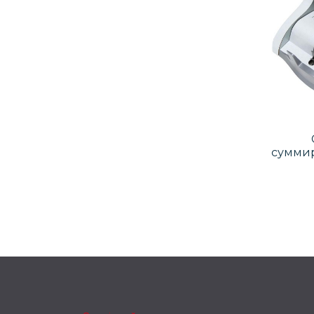
сумми