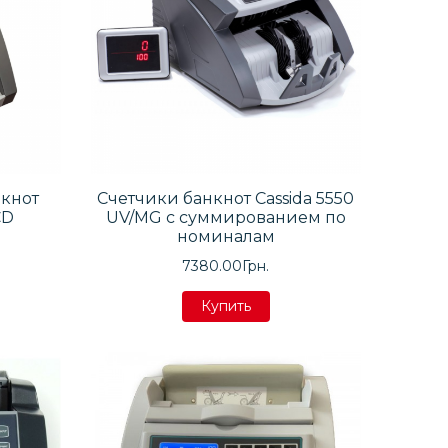
нкнот
Счетчики банкнот Cassida 5550
CD
UV/MG с суммированием по
номиналам
7380.00Грн.
Купить
Купить
Купить