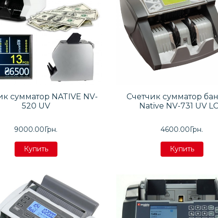
ик сумматор NATIVE NV-
Счетчик сумматор ба
520 UV
Native NV-731 UV L
9000.00Грн.
4600.00Грн.
Купить
Купить
Купить
Купить
Купить
Купить