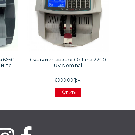
a 6650
Счетчик банкнот Optima 2200
ей по
UV Nominal
6000.00Грн.
Купить
Купить
Купить