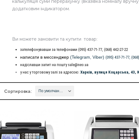
калькуляція суми перерахунку (вказівка номіналу вручну)
додатковим індикатором.
Ви можете замовити та купити товар:
зателефонувавши за телефонами (095) 437-71-77, (068) 442-27-22
написати в мессенджер
(Telegram, Viber)
(095) 437-71-77, (068
надіславши запит на пошту sale@neo.ua
у нас у торговому залі за адресою:
Харків, вулиця Коцарська, 43,
Сортировка:
По умолчанию