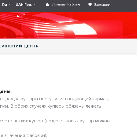
Личный Кабинет
Ru
UAH Грн.
Закладки
Ru
ЕРВІСНИЙ ЦЕНТР
щены:
ет, когда купюры поступили в подающий карман,
пки. В обоих случаях купюры обязаны лежать
дсчете ветхих купюр (подсчет новых купюр можно
е значения фасовки);