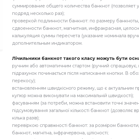
суммирование общего количества банкнот (позволяет у
подряд несколько раз);
проверкой подлинности банкнот: по размеру банкноты,
сдвоенности банкнот, магнитная, инфракрасная, целосн
калькуляция суммы пересчета (указание номинала вруч
дополнительным индикатором.
Лічильники банкнот такого класу можуть бути осн
ручним або автоматичним стартом (ручний спрацьовує,
підрахунок починається після натискання кнопки. В обо
перекосу);
встановленням швидкісного режиму, що є актуальним пр
купюр можна виконувати на максимальній швидкості);
фасуванням (за потреби, можна встановити точні значен
підсумовування загальної кількості банкнот (дозволяє в
кілька разів);
перевіркою справжності банкнот: за розміром банкноти, 
банкнот, магнітна, інфрачервона, цілісності;