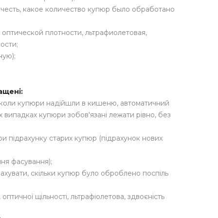
честь, какое количество купюр было обработано
 оптической плотности, льтрафиолетовая,
ости;
ную);
ащені:
 коли купюри надійшли в кишеню, автоматичний
х випадках купюри зобов'язані лежати рівно, без
и підрахунку старих купюр (підрахунок нових
ня фасування);
рахувати, скільки купюр було оброблено поспіль
оптичної щільності, льтрафіолетова, здвоєність