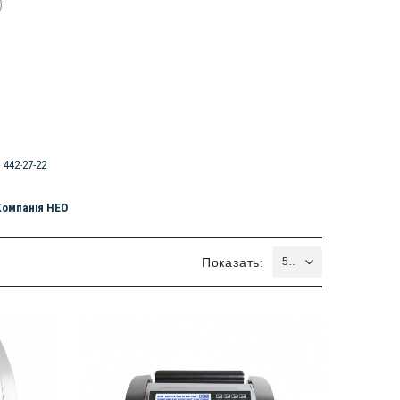
;
) 442-27-22
 Компанія НЕО
Показать:
50