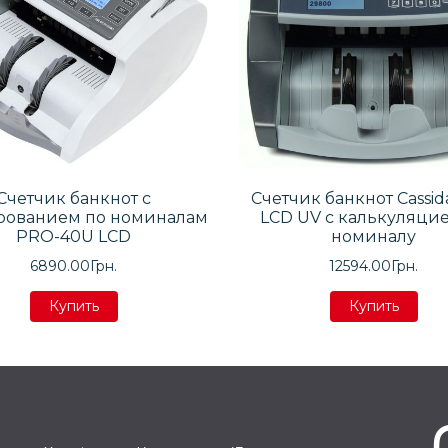
Счетчик банкнот с
Счетчик банкнот Cassid
рованием по номиналам
LCD UV с калькуляци
PRO-40U LCD
номиналу
6890.00Грн.
12594.00Грн.
Купить
Купить
Купить
Купить
Купить
Купить