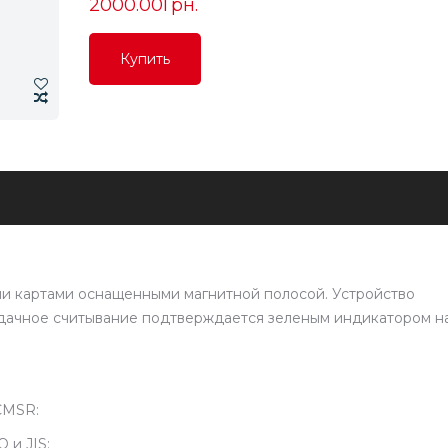
2000.00Грн.
Купить
Купить
Купить
ми картами оснащенными магнитной полосой. Устройство
Удачное считывание подтверждается зеленым индикатором н
CMSR:
 и JIS;