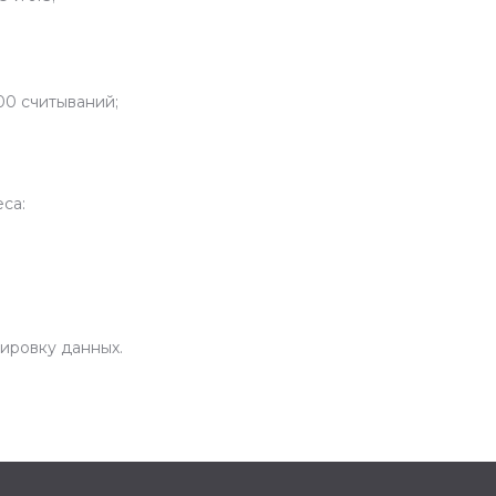
00 считываний;
са:
ировку данных.