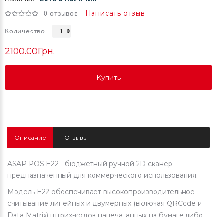
Написать отзыв
0 отзывов
Количество
2100.00Грн.
Купить
Купить
Купить
Описание
Отзывы
ASAP POS E22 - бюджетный ручной 2D сканер
предназначенный для коммерческого использования.
Модель E22 обеспечивает высокопроизводительное
считывание линейных и двумерных (включая QRCode и
Data Matrix) штрих-кодов напечатанных на бумаге либо