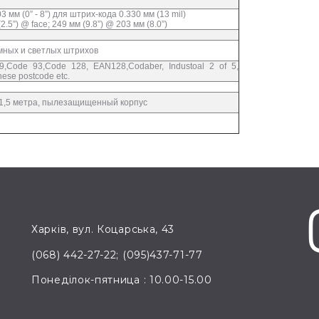
 мм (0” - 8”) для штрих-кода 0.330 мм (13 mil)
5”) @ face; 249 мм (9.8”) @ 203 мм (8.0”)
мных и светлых штрихов
,Code 93,Code 128, EAN128,Codaber, Industoal 2 of 5,
inese postcode etc.
 1,5 метра, пылезащищенный корпус
Харків, вул. Коцарська, 43
(068) 442-27-22; (095)437-71-77
Понеділок-пятница : 10.00-15.00