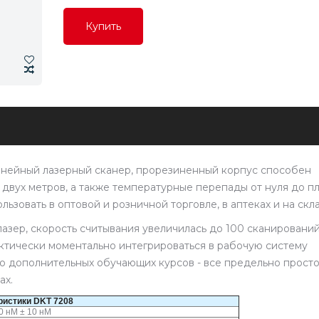
Купить
Купить
Купить
инейный лазерный сканер, прорезиненный корпус способен
двух метров, а также температурные перепады от нуля до п
ьзовать в оптовой и розничной торговле, в аптеках и на скла
азер, скорость считывания увеличилась до 100 сканирований
ктически моментально интегрироваться в рабочую систему
бо дополнительных обучающих курсов - все предельно просто
ах.
ристики DKT 7208
0 нМ ± 10 нМ