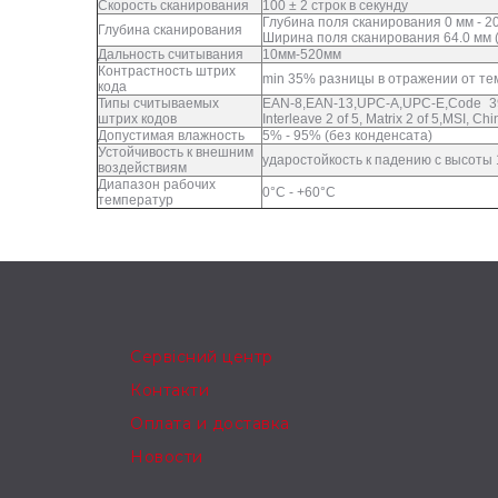
Скорость сканирования
100 ± 2 строк в секунду
Глубина поля сканирования 0 мм - 203
Глубина сканирования
Ширина поля сканирования 64.0 мм (2.
Дальность считывания
10мм-520мм
Контрастность штрих
min 35% разницы в отражении от те
кода
Типы считываемых
EAN-8,EAN-13,UPC-A,UPC-E,Code 39
штрих кодов
Interleave 2 of 5, Matrix 2 of 5,MSI, Ch
Допустимая влажность
5% - 95% (без конденсата)
Устойчивость к внешним
ударостойкость к падению с высоты
воздействиям
Диапазон рабочих
0°С - +60°С
температур
Сервісний центр
Контакти
Оплата и доставка
Новости