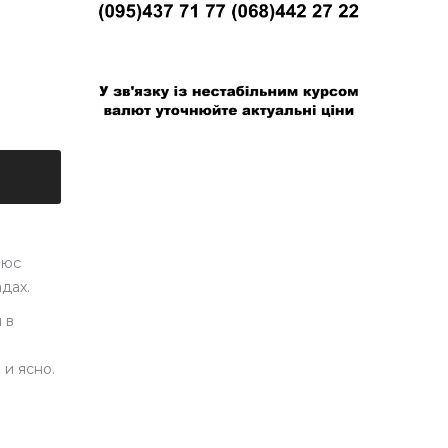
В связи с нестабильным курсом валют
уточняйте актуальные цены
люс
дах.
 в
 и ясно.