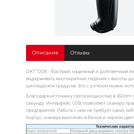
Описание
Отзывы
DKT 7208 - быстрый, надежный и долговечный л
выдерживать многократные падения с высоты до 
шестидесяти градусов. Его с успехом можно испол
Благодаря источнику света мощностью в 650nm л
секунду. Интерфейс USВ позволяют сканеру пра
предприятия. Работа с ним не требует каких ли
Корпус сканера выполнен в белом и черном цвет
Технические характе
Класс излучателя
Лазерный диод видимого спектра 65