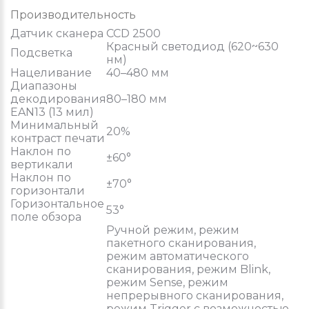
Производительность
Датчик сканера
CCD 2500
Красный светодиод (620~630
Подсветка
нм)
Нацеливание
40–480 мм
Диапазоны
декодирования
80–180 мм
EAN13 (13 мил)
Минимальный
20%
контраст печати
Наклон по
±60°
вертикали
Наклон по
±70°
горизонтали
Горизонтальное
53°
поле обзора
Ручной режим, режим
пакетного сканирования,
режим автоматического
сканирования, режим Blink,
режим Sense, режим
непрерывного сканирования,
режим Trigger с возможностью