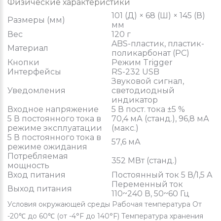
Физические характеристики
101 (Д) × 68 (Ш) × 145 (В)
Размеры (мм)
мм
Вес
120 г
ABS-пластик, пластик-
Материал
поликарбонат (PC)
Кнопки
Режим Trigger
Интерфейсы
RS-232 USB
Звуковой сигнал,
Уведомления
светодиодный
индикатор
Входное напряжение
5 В пост. тока ±5 %
5 В постоянного тока в
70,4 мА (станд.), 96,8 мА
режиме эксплуатации
(макс.)
5 В постоянного тока в
57,6 мА
режиме ожидания
Потребляемая
352 МВт (станд.)
мощность
Вход питания
Постоянный ток 5 В/1,5 A
Переменный ток
Выход питания
110~240 В, 50~60 Гц
Условия окружающей среды Рабочая температура От
-20℃ до 60℃ (от -4°F до 140°F) Температура хранения