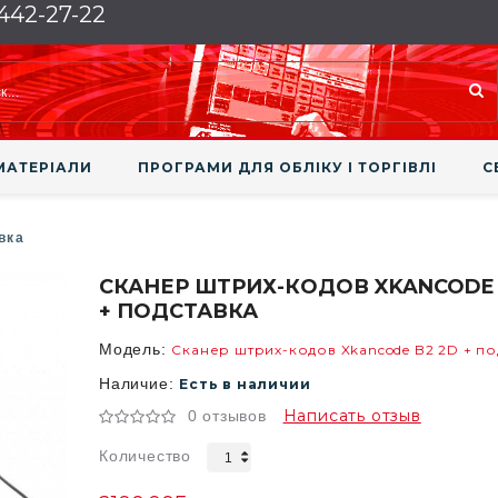
 442-27-22
МАТЕРІАЛИ
ПРОГРАМИ ДЛЯ ОБЛІКУ І ТОРГІВЛІ
С
вка
СКАНЕР ШТРИХ-КОДОВ XKANCODE 
+ ПОДСТАВКА
Модель:
Сканер штрих-кодов Xkancode B2 2D + по
Наличие:
Есть в наличии
Написать отзыв
0 отзывов
Количество