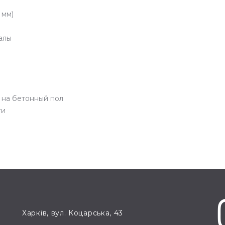
 мм)
алы
 на бетонный пол
ти
Харків, вул. Коцарська, 43