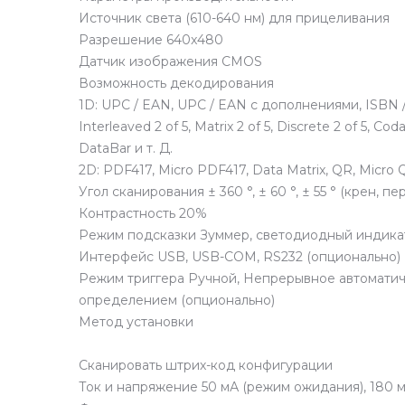
Источник света (610-640 нм) для прицеливания
Разрешение 640x480
Датчик изображения CMOS
Возможность декодирования
1D: UPC / EAN, UPC / EAN с дополнениями, ISBN / I
Interleaved 2 of 5, Matrix 2 of 5, Discrete 2 of 5, 
DataBar и т. Д.
2D: PDF417, Micro PDF417, Data Matrix, QR, Micro Q
Угол сканирования ± 360 °, ± 60 °, ± 55 ° (крен, пе
Контрастность 20%
Режим подсказки Зуммер, светодиодный индика
Интерфейс USB, USB-COM, RS232 (опционально)
Режим триггера Ручной, Непрерывное автоматич
определением (опционально)
Метод установки
Сканировать штрих-код конфигурации
Ток и напряжение 50 мА (режим ожидания), 180 м