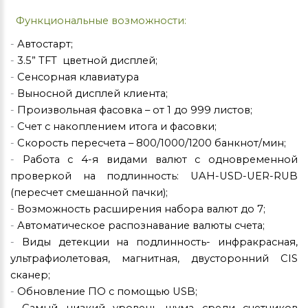
Функциональные возможности:
-
Автостарт;
-
3.5”
TFT
цветной
дисплей;
-
Сенсорная
клавиатура
-
Выносной дисплей клиента;
-
Произвольная фасовка – от 1 до 999 листов;
-
Счет с накоплением итога и фасовки;
-
Скорость пересчета –
800/1000/1200
банкнот
/
мин;
-
Работа с 4-я видами валют с одновременной
проверкой на подлинность:
UAH-USD-UER-RUB
(пересчет смешанной пачки);
-
Возможность расширения набора валют до
7;
-
Автоматическое
распознавание
валюты
счета
;
-
Виды
детекции
на подлинность
-
инфракрасная,
ультрафиолетовая, магнитная, двусторонний
CIS
сканер;
-
Обновление ПО с помощью
USB
;