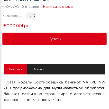
Написать отзыв
0 отзывов
Количество
18000.00Грн.
Купить
Купить
Купить
Описание
Отзывы
Н
овая модель
Сортировщика
банкнот
NATIVE
NV-
2110 п
редназначена для мультивалютной
обработки
банкнот различных стран мира с автоматическим
распознаванием валюты счета.