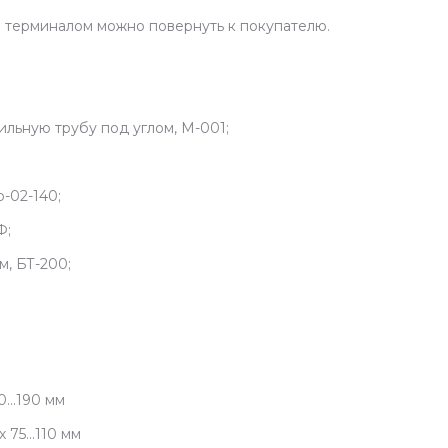
м терминалом можно повернуть к покупателю.
ильную трубу под углом, М-001;
-02-140;
Ф;
м, БТ-200;
...190 мм
75...110 мм