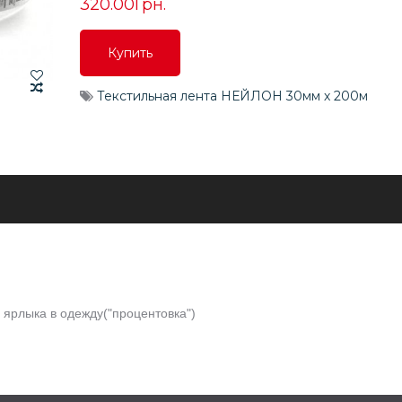
320.00Грн.
Купить
Купить
Текстильная лента НЕЙЛОН 30мм х 200м
Купить
 ярлыка в одежду("процентовка")