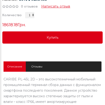
Написать отзыв
0 отзывов
Количество
18618.18Грн.
Купить
Купить
Купить
Описание
Отзывы
CARIBE PL-45L 2D – это высокотехничный мобильный
промышленный терминал сбора данных с функционалом
смартфона последнего поколения. Данное устройство
характеризуется высоко степенью защиты от пыли и
влаги – класс IP66, имеет амортизирующие