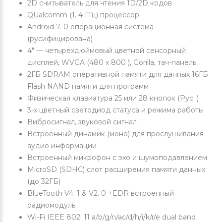
2D считыватель для чтения 1D/2D кодов
QUalcomm (1. 4 ГГц) процессор
Android 7. 0 операционная система
(русифицирована)
4" — четырёхдюймовый цветной сенсорный
дисплей, WVGA (480 x 800 ), Gorilla, тач-панель
2ГБ SDRAM оперативной памяти для данных 16ГБ
Flash NAND памяти для программ
Физическая клавиатура 25 или 28 кнопок (Рус. )
3-х цветный светодиод статуса и режима работы
Вибросигнал, звуковой сигнал
Встроенный динамик (моно) для прослушивания
аудио информации
Встроенный микрофон с эхо и шумоподавлением
MicroSD (SDHC) слот расширения памяти данных
(до 32ГБ)
BlueTooth V4. 1 & V2. 0 +EDR встроенный
радиомодуль
Wi-Fi IEEE 802. 11 a/b/g/n/ac/d/h/i/k/r/e dual band