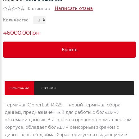
Написать отзыв
0 отзывов
Количество
46000.00Грн.
Купить
Купить
Купить
Описание
Отзывы
Терминал CipherLab RK25 — новый терминал сбора
данных, предназначенный для работы с большими
объёмами данных. Выполнен в прочном промышленном
корпусе, обладает большим сенсорным экраном с
диагоналоью 4 дюйма. Характеризуется выдающимися