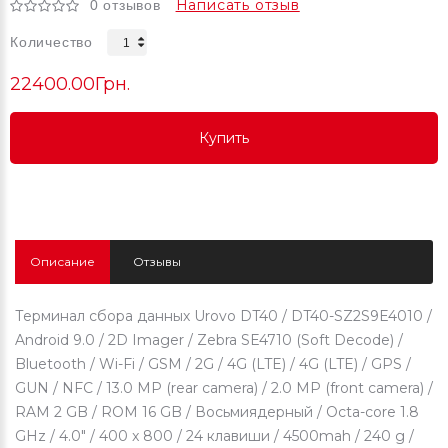
Написать отзыв
0 отзывов
Количество
22400.00Грн.
Купить
Купить
Купить
Описание
Отзывы
Терминал сбора данных Urovo DT40 / DT40-SZ2S9E4010 /
Android 9.0 / 2D Imager / Zebra SE4710 (Soft Decode) /
Bluetooth / Wi-Fi / GSM / 2G / 4G (LTE) / 4G (LTE) / GPS /
GUN / NFC / 13.0 MP (rear camera) / 2.0 MP (front camera) /
RAM 2 GB / ROM 16 GB / Восьмиядерный / Octa-core 1.8
GHz / 4.0" / 400 x 800 / 24 клавиши / 4500mah / 240 g /