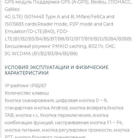
GPS-модуль
Поддержка GPS (A-GPS), Beidou, ГЛОНАСС,
Gallileo
4G (LTE)
IS014443 Type A and B; Mifare/FelliCa and
IS015693 cards;Reader mode, P2P mode and Card
EmulationTD-LTE(B40), FDD-
LTE(B1/B2/B3/B4/B5/B7/B8/B12/B17/B19/B20/B28A/B28B)
Бесшовный роуминг
PMKID caching, 802.11r, OKC
3G
WCDMA (B1/B2/B3/B4/B5/B8)
УСЛОВИЯ ЭКСПЛУАТАЦИИ И ФИЗИЧЕСКИЕ
ХАРАКТЕРИСТИКИ
IP-рейтинг
IP65/67
Количество клавиш
Кнопка сканирования, цифровая кнопка 0 ~ 9,
стандартная кнопка Android, кнопка возврата,Кнопка
TAB, кнопка «.», Кнопка переключения, кнопка
комбинации функций, настраиваемая кнопка F1 ~ F4,
кнопка питания, кнопка регулировки громкости, кнопка
PTT, кнопка бокового сканирования