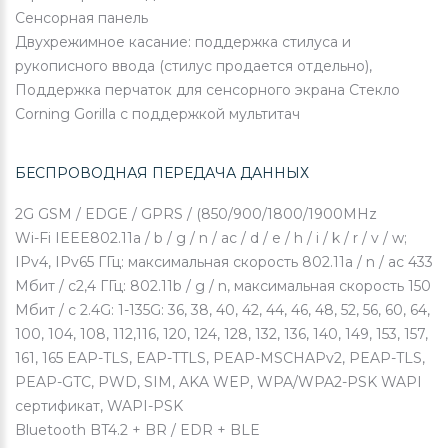
Сенсорная панель
Двухрежимное касание: поддержка стилуса и
рукописного ввода (стилус продается отдельно),
Поддержка перчаток для сенсорного экрана Стекло
Corning Gorilla с поддержкой мультитач
БЕСПРОВОДНАЯ ПЕРЕДАЧА ДАННЫХ
2G
GSM / EDGE / GPRS / (850/900/1800/1900MHz
Wi-Fi
IEEE802.11a / b / g / n / ac / d / e / h / i / k / r / v / w;
IPv4, IPv65 ГГц: максимальная скорость 802.11a / n / ac 433
Мбит / с2,4 ГГц: 802.11b / g / n, максимальная скорость 150
Мбит / с 2.4G: 1-135G: 36, 38, 40, 42, 44, 46, 48, 52, 56, 60, 64,
100, 104, 108, 112,116, 120, 124, 128, 132, 136, 140, 149, 153, 157,
161, 165 EAP-TLS, EAP-TTLS, PEAP-MSCHAPv2, PEAP-TLS,
PEAP-GTC, PWD, SIM, AKA WEP, WPA/WPA2-PSK WAPI
сертификат, WAPI-PSK
Bluetooth
BT4.2 + BR / EDR + BLE