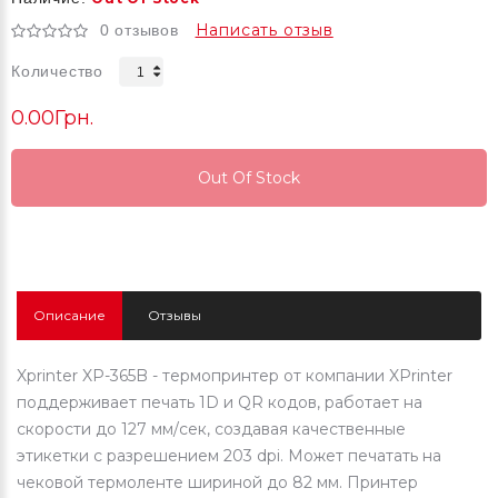
Написать отзыв
0 отзывов
Количество
0.00Грн.
Out Of Stock
Out Of Stock
Out Of Stock
Описание
Отзывы
Xprinter XP-365B - термопринтер от компании XPrinter
поддерживает печать 1D и QR кодов, работает на
скорости до 127 мм/сек, создавая качественные
этикетки с разрешением 203 dpi. Может печатать на
чековой термоленте шириной до 82 мм. Принтер