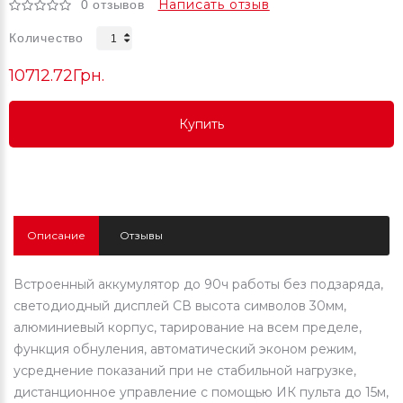
Написать отзыв
0 отзывов
Количество
10712.72Грн.
Купить
Купить
Купить
Описание
Отзывы
Встроенный аккумулятор до 90ч работы без подзаряда,
светодиодный дисплей СВ высота символов 30мм,
алюминиевый корпус, тарирование на всем пределе,
функция обнуления, автоматический эконом режим,
усреднение показаний при не стабильной нагрузке,
дистанционное управление с помощью ИК пульта до 15м,