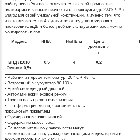
работу весов.Эти весы отличаются высокой прочностью
платформы и запасом прочности от перегрузки (до 200% !!!!!!)
благодаря своей уникальной конструкции, а именно тем, что
изготавливаются на 4-х датчиках от ведущего мирового
производителя.Для более удобной эксплуатации веса можно
монтировать в пол.
Модель
НПВ,т
НмПВ,кг
Цена
деления,к
г
ВПД-Л1010
0,5
4
0,2
Эконом 0,5т
• Рабочий интервал температур -20 ° C + 45 ° C
• Встроенный аккумулятор 80-100 ч.
• Яркий светодиодный дисплей
• Автоматический эконом режим
• Тара на весь предел взвешивания
• Платформа рифленая, черный металл с
порошковым покрытием
• Суммирование взвешиваний
• Содержание массы веса
• По дополнительному заказу весы могут
комплектоваться пандусами,нержавеющими индикаторами (с
аккумулятором и с RS232)(IP65)