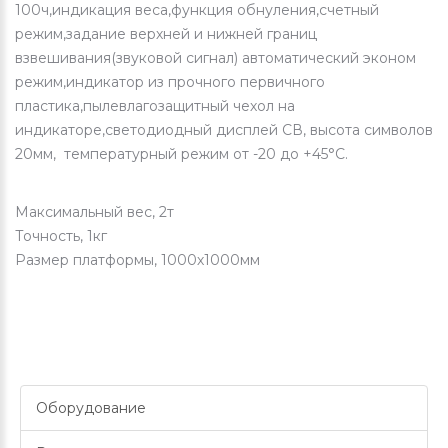
100ч,индикация веса,функция обнуления,счетный
режим,задание верхней и нижней границ
взвешивания(звуковой сигнал) автоматический эконом
режим,индикатор из прочного первичного
пластика,пылевлагозащитный чехол на
индикаторе,светодиодный дисплей СВ, высота символов
20мм, температурный режим от -20 до +45°C.
Максимальный вес, 2т
Точность, 1кг
Размер платформы, 1000х1000мм
Оборудование