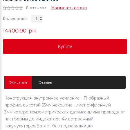
Написать отзыв
0 отзывов
Количество
14400.00Грн.
Купить
Купить
Купить
Описание
Отзывы
Конструкция: внутреннее усиление - П-образный
профиль,высотой 55мм,накрытие - лист рифленный
3мм,четыре тензометрических датчика,длина провода от
платформы до индикатора 4м,встроенный
аккумулятор,работает без подзарядки до