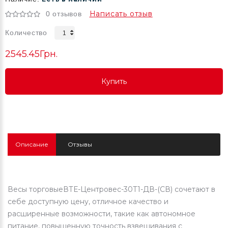
Написать отзыв
0 отзывов
Количество
2545.45Грн.
Купить
Купить
Купить
Описание
Отзывы
Весы торговыеВТЕ-Центровес-30Т1-ДВ-(СВ) сочетают в
себе доступную цену, отличное качество и
расширенные возможности, такие как автономное
питание, повышенную точность взвешивания с