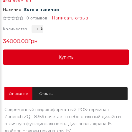
дисплеем 15")
Наличие:
Есть в наличии
Написать отзыв
0 отзывов
Количество
34000.00Грн.
Купить
Купить
Купить
Описание
Отзывы
Современный широкоформатный POS-терминал
Zonerich ZQ-T8356 сочетает в себе стильный дизайн и
отличную функциональность. Диагональ экрана 15
дюймов
+ экран покупателя 15".